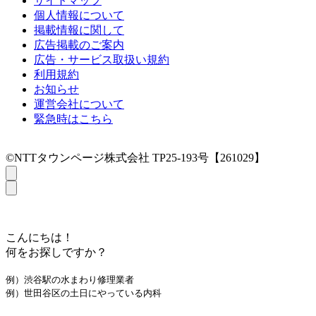
サイトマップ
個人情報について
掲載情報に関して
広告掲載のご案内
広告・サービス取扱い規約
利用規約
お知らせ
運営会社について
緊急時はこちら
©NTTタウンページ株式会社 TP25-193号【261029】
こんにちは！
何をお探しですか？
例）渋谷駅の水まわり修理業者
例）世田谷区の土日にやっている内科