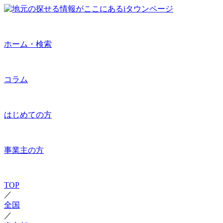
ホーム・検索
コラム
はじめての方
事業主の方
TOP
／
全国
／