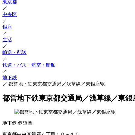
東京都
／
中央区
／
銀座
／
生活
／
輸送・配送
／
鉄道・バス・航空・船舶
／
地下鉄
／
都営地下鉄東京都交通局／浅草線／東銀座駅
都営地下鉄東京都交通局／浅草線／東銀
地下鉄
鉄道業
東京都中央区銀座４丁目１０－１０