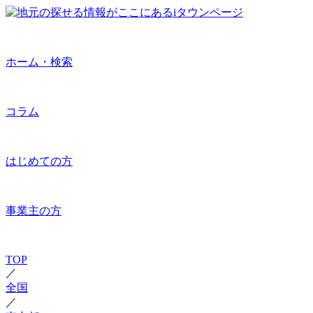
ホーム・検索
コラム
はじめての方
事業主の方
TOP
／
全国
／