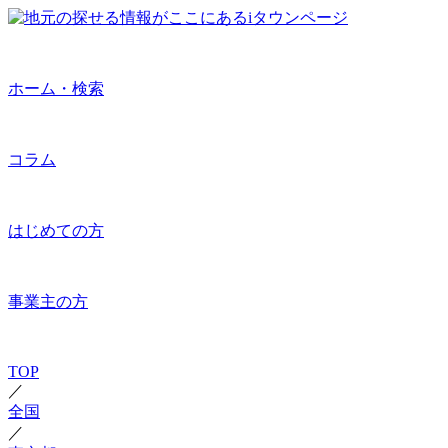
ホーム・検索
コラム
はじめての方
事業主の方
TOP
／
全国
／