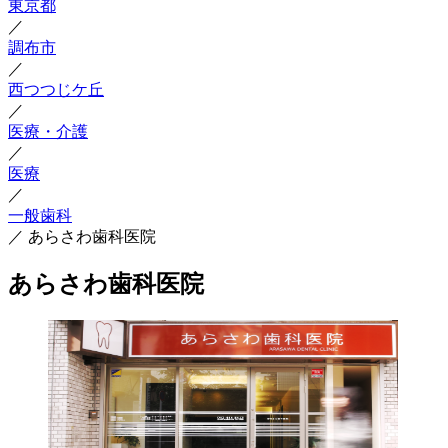
東京都
／
調布市
／
西つつじケ丘
／
医療・介護
／
医療
／
一般歯科
／
あらさわ歯科医院
あらさわ歯科医院