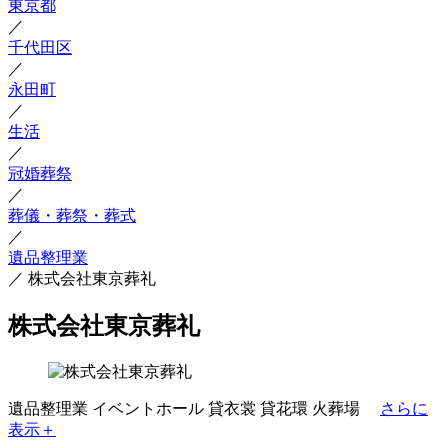
東京都
／
千代田区
／
永田町
／
生活
／
冠婚葬祭
／
葬儀・葬祭・葬式
／
遺品整理業
／
株式会社東京葬礼
株式会社東京葬礼
遺品整理業
イベントホール
貸衣裳
貸花環
火葬場
さらに
表示＋