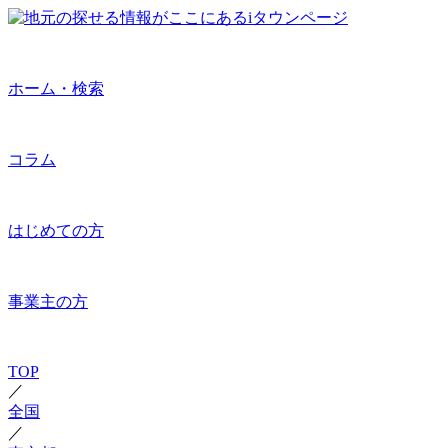
ホーム・検索
コラム
はじめての方
事業主の方
TOP
／
全国
／