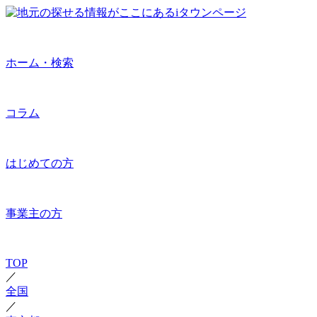
ホーム・検索
コラム
はじめての方
事業主の方
TOP
／
全国
／