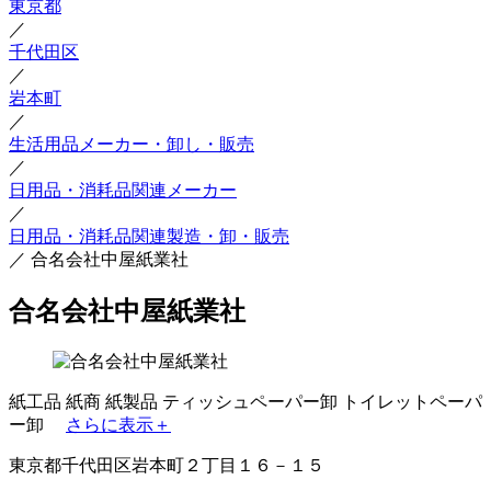
東京都
／
千代田区
／
岩本町
／
生活用品メーカー・卸し・販売
／
日用品・消耗品関連メーカー
／
日用品・消耗品関連製造・卸・販売
／
合名会社中屋紙業社
合名会社中屋紙業社
紙工品
紙商
紙製品
ティッシュペーパー卸
トイレットペーパ
ー卸
さらに表示＋
東京都千代田区岩本町２丁目１６－１５