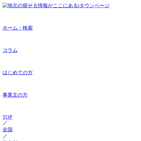
ホーム・検索
コラム
はじめての方
事業主の方
TOP
／
全国
／