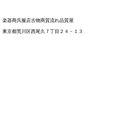
楽器商
呉服店
古物商
質流れ品
質屋
東京都荒川区西尾久７丁目２４－１３