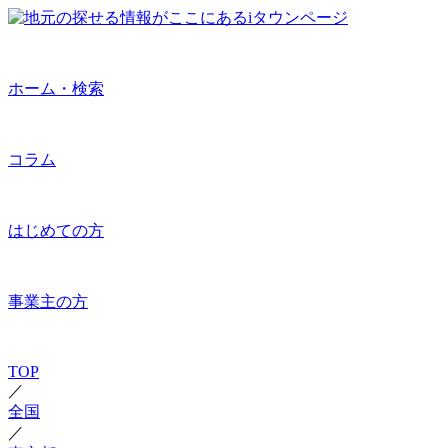
ホーム・検索
コラム
はじめての方
事業主の方
TOP
／
全国
／