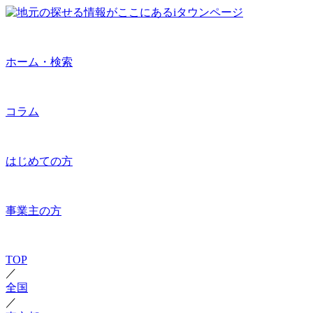
ホーム・検索
コラム
はじめての方
事業主の方
TOP
／
全国
／