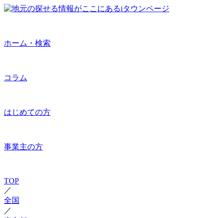
ホーム・検索
コラム
はじめての方
事業主の方
TOP
／
全国
／