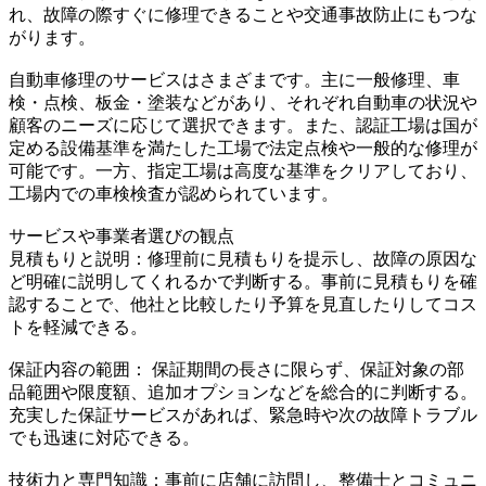
れ、故障の際すぐに修理できることや交通事故防止にもつな
がります。
自動車修理のサービスはさまざまです。主に一般修理、車
検・点検、板金・塗装などがあり、それぞれ自動車の状況や
顧客のニーズに応じて選択できます。また、認証工場は国が
定める設備基準を満たした工場で法定点検や一般的な修理が
可能です。一方、指定工場は高度な基準をクリアしており、
工場内での車検検査が認められています。
サービスや事業者選びの観点
見積もりと説明：修理前に見積もりを提示し、故障の原因な
ど明確に説明してくれるかで判断する。事前に見積もりを確
認することで、他社と比較したり予算を見直したりしてコス
トを軽減できる。
保証内容の範囲： 保証期間の長さに限らず、保証対象の部
品範囲や限度額、追加オプションなどを総合的に判断する。
充実した保証サービスがあれば、緊急時や次の故障トラブル
でも迅速に対応できる。
技術力と専門知識：事前に店舗に訪問し、整備士とコミュニ