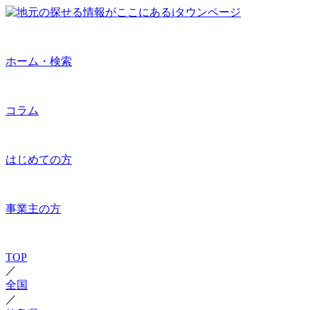
ホーム・検索
コラム
はじめての方
事業主の方
TOP
／
全国
／