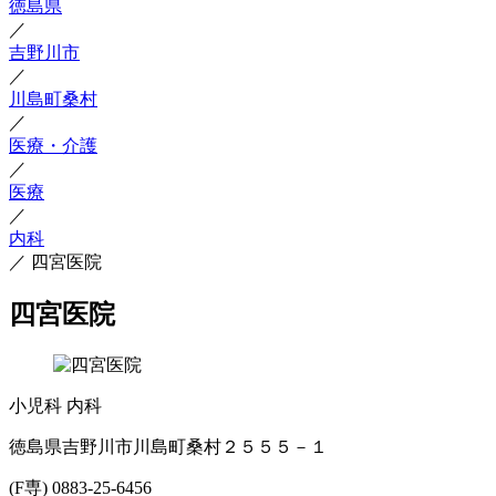
徳島県
／
吉野川市
／
川島町桑村
／
医療・介護
／
医療
／
内科
／
四宮医院
四宮医院
小児科
内科
徳島県吉野川市川島町桑村２５５５－１
(F専) 0883-25-6456