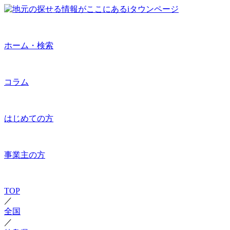
ホーム・検索
コラム
はじめての方
事業主の方
TOP
／
全国
／