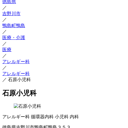
徳島県
／
吉野川市
／
鴨島町鴨島
／
医療・介護
／
医療
／
アレルギー科
／
アレルギー科
／
石原小児科
石原小児科
アレルギー科
循環器内科
小児科
内科
徳島県吉野川市鴨島町鴨島３５３