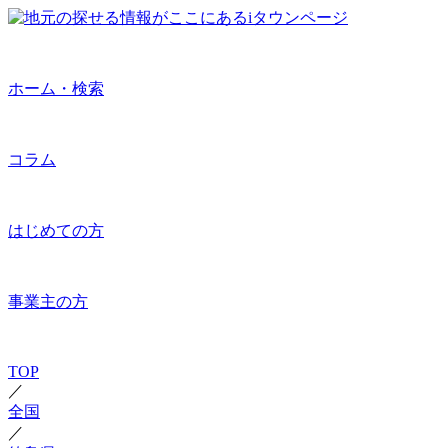
ホーム・検索
コラム
はじめての方
事業主の方
TOP
／
全国
／