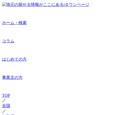
ホーム・検索
コラム
はじめての方
事業主の方
TOP
／
全国
／