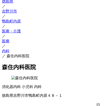
徳島県
／
吉野川市
／
鴨島町内原
／
医療・介護
／
医療
／
内科
／
森住内科医院
森住内科医院
消化器内科
小児科
内科
徳島県吉野川市鴨島町内原４８－１
日