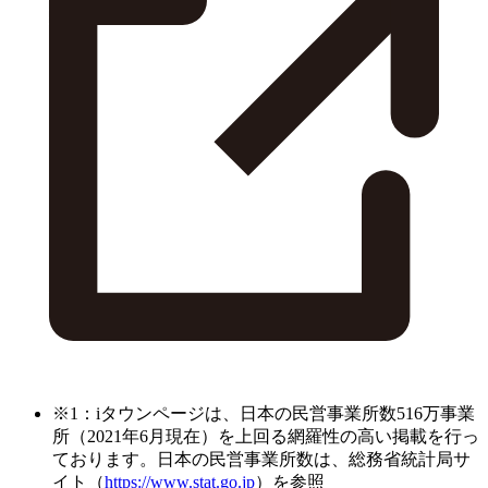
※1：iタウンページは、日本の民営事業所数516万事業
所（2021年6月現在）を上回る網羅性の高い掲載を行っ
ております。日本の民営事業所数は、総務省統計局サ
イト（
https://www.stat.go.jp
）を参照