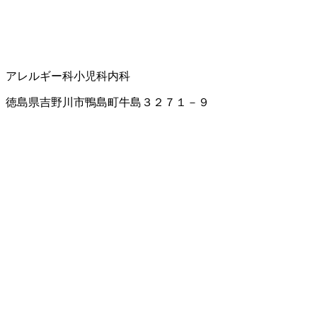
アレルギー科
小児科
内科
徳島県吉野川市鴨島町牛島３２７１－９