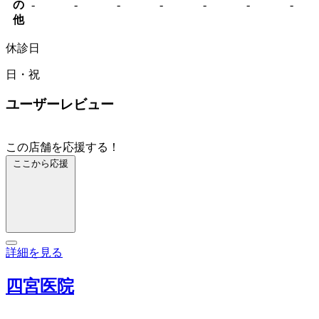
の
-
-
-
-
-
-
-
他
休診日
日・祝
ユーザーレビュー
この店舗を応援する！
ここから応援
詳細を見る
四宮医院