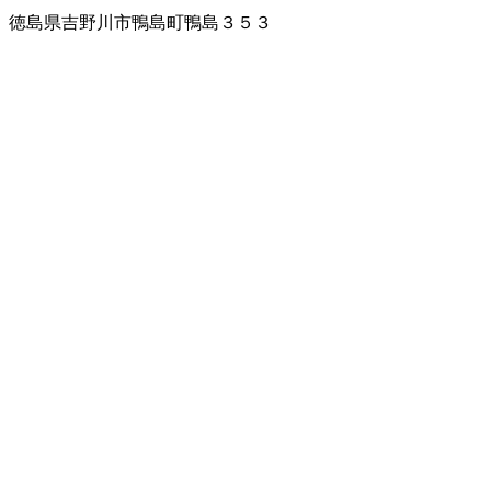
徳島県吉野川市鴨島町鴨島３５３