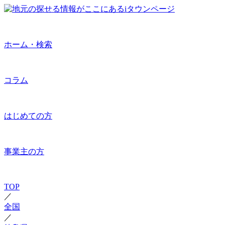
ホーム・検索
コラム
はじめての方
事業主の方
TOP
／
全国
／