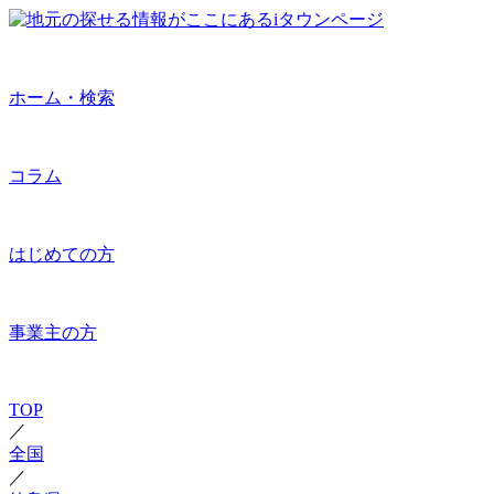
ホーム・検索
コラム
はじめての方
事業主の方
TOP
／
全国
／