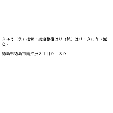
きゅう（灸）
接骨・柔道整復
はり（鍼）
はり・きゅう（鍼・
灸）
徳島県徳島市南沖洲３丁目９－３９