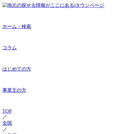
ホーム・検索
コラム
はじめての方
事業主の方
TOP
／
全国
／