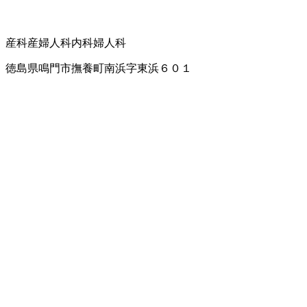
産科
産婦人科
内科
婦人科
徳島県鳴門市撫養町南浜字東浜６０１