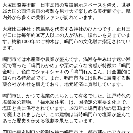
大塚国際美術館：日本屈指の常設展示スペースを備え、世界
26カ国の西洋名画の複製を原寸大で楽しめる美術館です。県
内外から多くの美術ファンが訪れています。
大麻比古神社：徳島県を代表する神社のひとつです。正月三
が日には毎年約30万人以上の人が訪れ、賑わいを見せていま
す。樹齢1000年のご神木は、鳴門市の文化財に指定されてい
ます。
鳴門市では水産業や農業が盛んです。渦潮を生み出す速い潮
流で育った「鳴門わかめ」や栗のような食感が特徴の「鳴門
金時」、色白でシャキシャキの「鳴門れんこん」は全国的に
知られる特産品です。また、鳴門市内には世界に展開する製
薬会社が本社を構えており、地元経済に貢献しています。
鳴門市は、かつて塩業のまちとして有名でした。江戸時代の
塩業家の建物、「福永家住宅」は、国指定の重要文化財で、
塩田と共に保存されています。1972年に鳴門市内の塩田は全
て廃止されましたが、この建物は当時鳴門市で塩業が盛んで
あった歴史を伝える役割を果たしています。
四国の東玄関口の役割を持つ鳴門市は、都市部へのアクセス