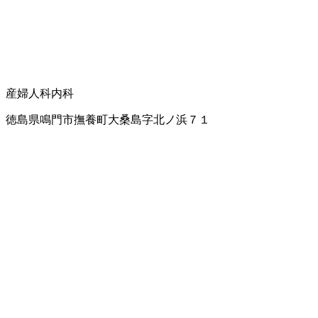
産婦人科
内科
徳島県鳴門市撫養町大桑島字北ノ浜７１