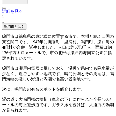
詳細を見る
1
1
鳴門市とは？
鳴門市は徳島県の東北端に位置する市で、本州と結ぶ四国の
東玄関口です。1947年に撫養町、里浦村、鳴門町、瀬戸町の
4町村が合併し誕生しました。人口は約5万3千人、面積は約
136平方キロメートルで、市の北部は瀬戸内海国立公園に指
定されています。
鳴門市は瀬戸内気候に属しており、温暖で県内でも降水量が
少なく、過ごしやすい地域です。鳴門公園とその周辺は、鳴
門海峡の激しい潮流と渦潮で名高い景勝地です。
次に、鳴門市の有名スポットを紹介します。
渦の道：大鳴門橋の橋桁（車道の下）に作られた全長450メ
ートルの海上遊歩道です。ガラス床を覗けば、大迫力の渦潮
が見られます。