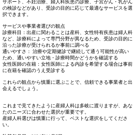
サポート、不妊治療、婦人科疾患の診療、子宮がん・乳がん
の検診などがあり、受診の目的に応じて最適なサービスを選
択できます。
サービスや事業者選びの観点
診療科目：出産に関わることは産科、女性特有疾患は婦人科
など、診療科によって専門分野が異なるため、受診の目的に
沿った診療が受けられるか事前に調べる
通いやすさ： 治療や定期健診で継続して通う可能性が高い
ため、通いやすい立地・診療時間かどうかを確認する
女性医師の在籍：女性医師による内診を希望する場合は事前
に在籍を確認のうえ受診する
これらの観点から慎重に選ぶことで、信頼できる事業者と出
会えるでしょう。
これまで見てきたように産婦人科は多岐に渡りますが、あな
たのニーズに合わせた選択が重要です。
産婦人科選びは慎重に行って、ベストな選択をしてくださ
い。