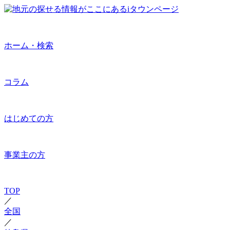
ホーム・検索
コラム
はじめての方
事業主の方
TOP
／
全国
／