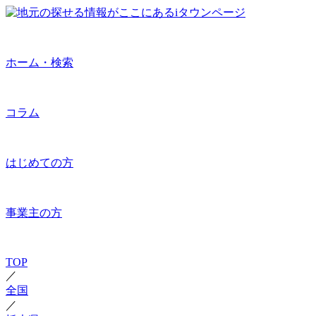
ホーム・検索
コラム
はじめての方
事業主の方
TOP
／
全国
／