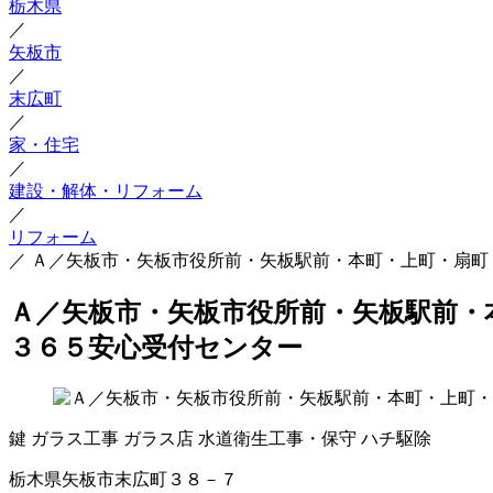
栃木県
／
矢板市
／
末広町
／
家・住宅
／
建設・解体・リフォーム
／
リフォーム
／
Ａ／矢板市・矢板市役所前・矢板駅前・本町・上町・扇町
Ａ／矢板市・矢板市役所前・矢板駅前・
３６５安心受付センター
鍵
ガラス工事
ガラス店
水道衛生工事・保守
ハチ駆除
栃木県矢板市末広町３８－７