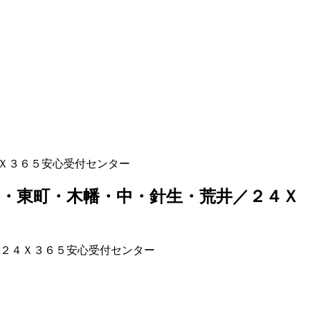
Ｘ３６５安心受付センター
・東町・木幡・中・針生・荒井／２４Ｘ