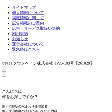
サイトマップ
個人情報について
掲載情報に関して
広告掲載のご案内
広告・サービス取扱い規約
利用規約
お知らせ
運営会社について
緊急時はこちら
©NTTタウンページ株式会社 TP25-193号【261029】
こんにちは！
何をお探しですか？
例）渋谷駅の水まわり修理業者
例）世田谷区の土日にやっている内科