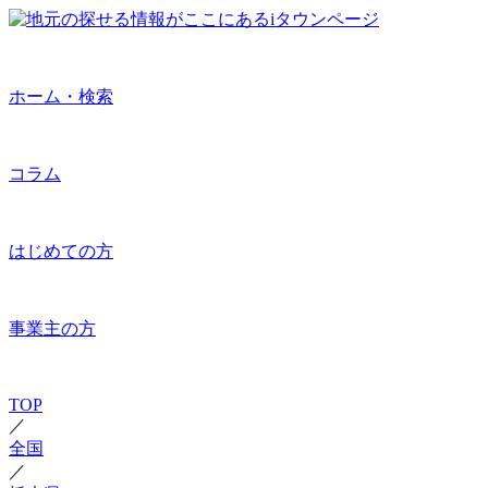
ホーム・検索
コラム
はじめての方
事業主の方
TOP
／
全国
／