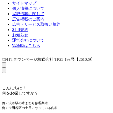
サイトマップ
個人情報について
掲載情報に関して
広告掲載のご案内
広告・サービス取扱い規約
利用規約
お知らせ
運営会社について
緊急時はこちら
©NTTタウンページ株式会社 TP25-193号【261029】
こんにちは！
何をお探しですか？
例）渋谷駅の水まわり修理業者
例）世田谷区の土日にやっている内科