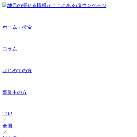
ホーム・検索
コラム
はじめての方
事業主の方
TOP
／
全国
／