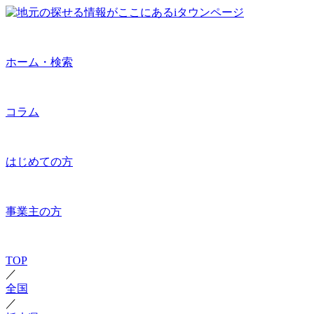
ホーム・検索
コラム
はじめての方
事業主の方
TOP
／
全国
／