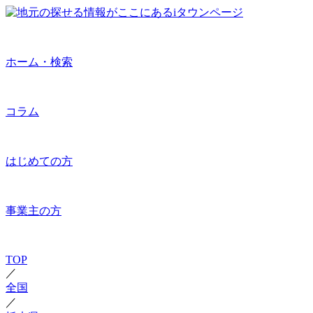
ホーム・検索
コラム
はじめての方
事業主の方
TOP
／
全国
／