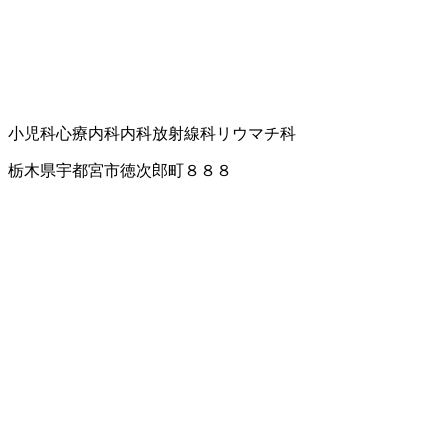
小児科
心療内科
内科
放射線科
リウマチ科
栃木県宇都宮市徳次郎町８８８