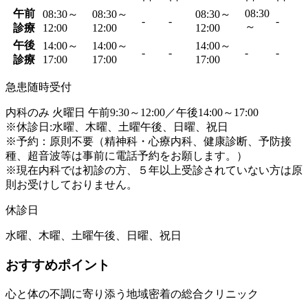
午前
08:30
08:30～
08:30～
08:30～
-
-
-
～
診療
12:00
12:00
12:00
午後
14:00～
14:00～
14:00～
-
-
-
-
診療
17:00
17:00
17:00
急患随時受付
内科のみ 火曜日 午前9:30～12:00／午後14:00～17:00
※休診日:水曜、木曜、土曜午後、日曜、祝日
※予約：原則不要（精神科・心療内科、健康診断、予防接
種、超音波等は事前に電話予約をお願します。）
※現在内科では初診の方、５年以上受診されていない方は原
則お受けしておりません。
休診日
水曜、木曜、土曜午後、日曜、祝日
おすすめポイント
心と体の不調に寄り添う地域密着の総合クリニック