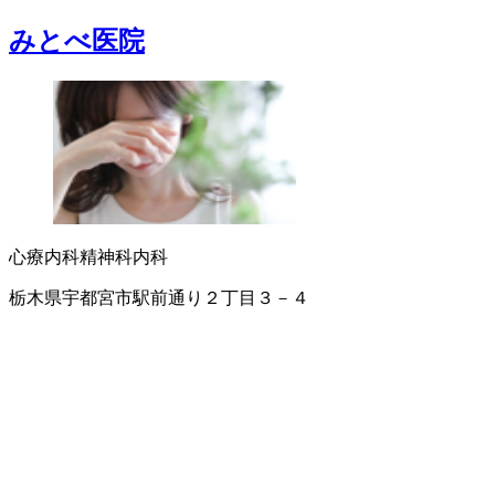
みとべ医院
心療内科
精神科
内科
栃木県宇都宮市駅前通り２丁目３－４