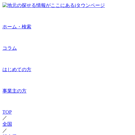
ホーム・検索
コラム
はじめての方
事業主の方
TOP
／
全国
／