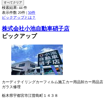
すべてクリア
検索結果:
44
件
表示件数
20件
|
50件
ピックアップとは？
株式会社小池自動車硝子店
ピックアップ
カーディテイリング
カーフィルム施工
カー用品卸
カー用品店
ガラス修理
栃木県宇都宮市江曽島町１４３８