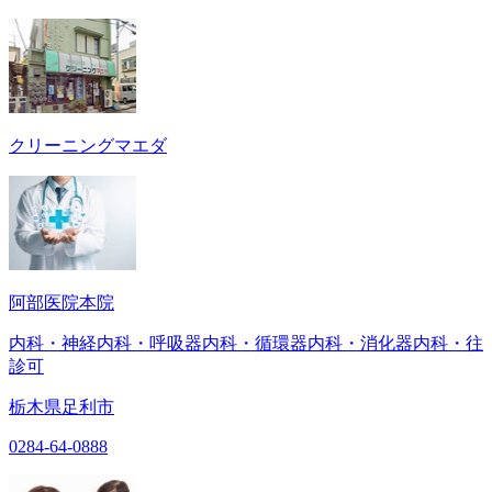
クリーニングマエダ
阿部医院本院
内科・神経内科・呼吸器内科・循環器内科・消化器内科・往
診可
栃木県足利市
0284-64-0888