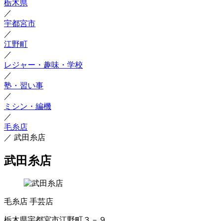
栃木県
／
宇都宮市
／
江野町
／
レジャー・趣味・学校
／
塾・習い事
／
ミシン・編機
／
毛糸店
／
武田糸店
武田糸店
毛糸店
手芸店
栃木県宇都宮市江野町３－９