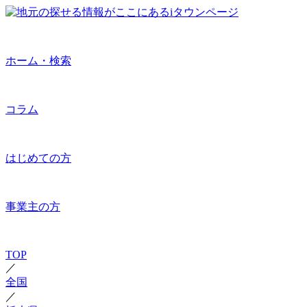
ホーム・検索
コラム
はじめての方
事業主の方
TOP
／
全国
／