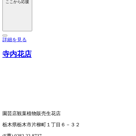
ここから応援
詳細を見る
寺内花店
園芸店
観葉植物販売
生花店
栃木県栃木市片柳町１丁目６－３２
(F専) 0282-22-8737