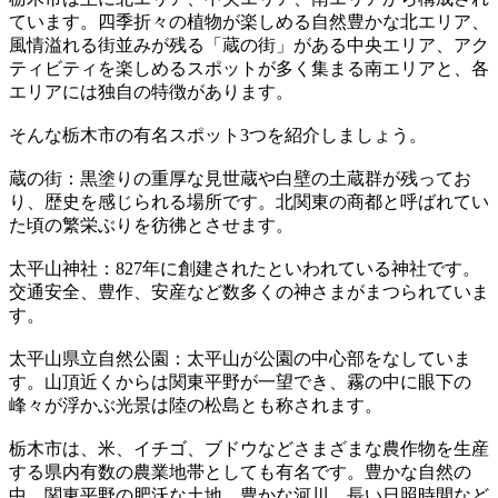
ています。四季折々の植物が楽しめる自然豊かな北エリア、
風情溢れる街並みが残る「蔵の街」がある中央エリア、アク
ティビティを楽しめるスポットが多く集まる南エリアと、各
エリアには独自の特徴があります。
そんな栃木市の有名スポット3つを紹介しましょう。
蔵の街：黒塗りの重厚な見世蔵や白壁の土蔵群が残ってお
り、歴史を感じられる場所です。北関東の商都と呼ばれてい
た頃の繁栄ぶりを彷彿とさせます。
太平山神社：827年に創建されたといわれている神社です。
交通安全、豊作、安産など数多くの神さまがまつられていま
す。
太平山県立自然公園：太平山が公園の中心部をなしていま
す。山頂近くからは関東平野が一望でき、霧の中に眼下の
峰々が浮かぶ光景は陸の松島とも称されます。
栃木市は、米、イチゴ、ブドウなどさまざまな農作物を生産
する県内有数の農業地帯としても有名です。豊かな自然の
中、関東平野の肥沃な土地、豊かな河川、長い日照時間など