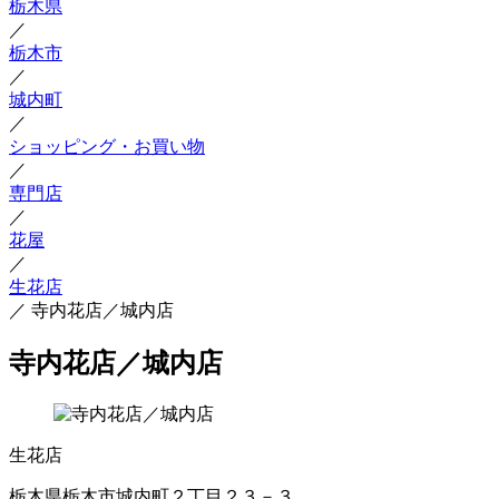
栃木県
／
栃木市
／
城内町
／
ショッピング・お買い物
／
専門店
／
花屋
／
生花店
／
寺内花店／城内店
寺内花店／城内店
生花店
栃木県栃木市城内町２丁目２３－３