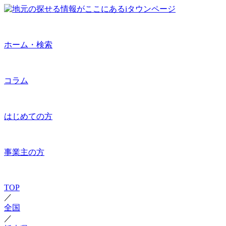
ホーム・検索
コラム
はじめての方
事業主の方
TOP
／
全国
／