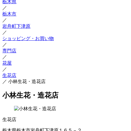
栃木県
／
栃木市
／
岩舟町下津原
／
ショッピング・お買い物
／
専門店
／
花屋
／
生花店
／
小林生花・造花店
小林生花・造花店
生花店
栃木県栃木市岩舟町下津原１６５－２