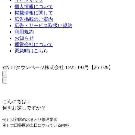
サイトマップ
個人情報について
掲載情報に関して
広告掲載のご案内
広告・サービス取扱い規約
利用規約
お知らせ
運営会社について
緊急時はこちら
©NTTタウンページ株式会社 TP25-193号【261029】
こんにちは！
何をお探しですか？
例）渋谷駅の水まわり修理業者
例）世田谷区の土日にやっている内科