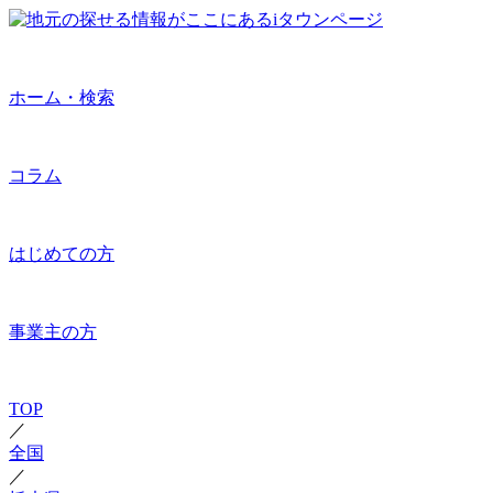
ホーム・検索
コラム
はじめての方
事業主の方
TOP
／
全国
／