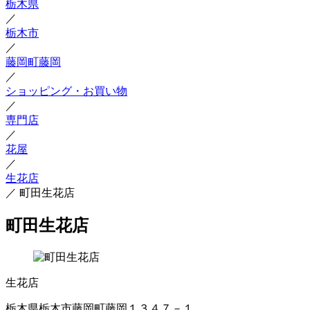
栃木県
／
栃木市
／
藤岡町藤岡
／
ショッピング・お買い物
／
専門店
／
花屋
／
生花店
／
町田生花店
町田生花店
生花店
栃木県栃木市藤岡町藤岡１３４７－１