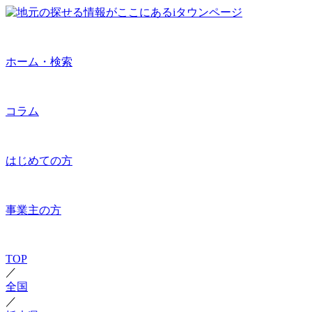
ホーム・検索
コラム
はじめての方
事業主の方
TOP
／
全国
／