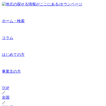
ホーム・検索
コラム
はじめての方
事業主の方
TOP
／
全国
／