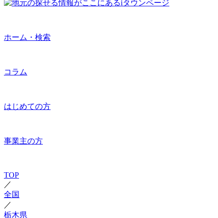
ホーム・検索
コラム
はじめての方
事業主の方
TOP
／
全国
／
栃木県