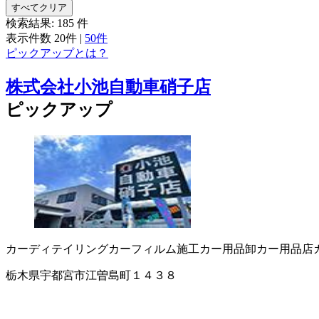
すべてクリア
検索結果:
185
件
表示件数
20件
|
50件
ピックアップとは？
株式会社小池自動車硝子店
ピックアップ
カーディテイリング
カーフィルム施工
カー用品卸
カー用品店
栃木県宇都宮市江曽島町１４３８