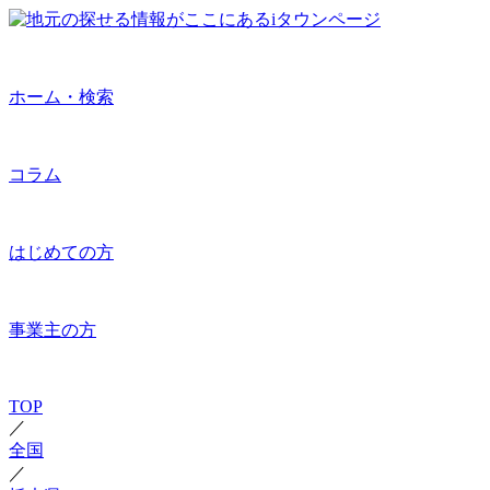
ホーム・検索
コラム
はじめての方
事業主の方
TOP
／
全国
／