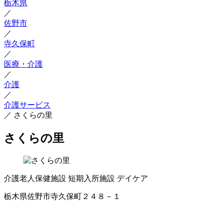
栃木県
／
佐野市
／
寺久保町
／
医療・介護
／
介護
／
介護サービス
／
さくらの里
さくらの里
介護老人保健施設
短期入所施設
デイケア
栃木県佐野市寺久保町２４８－１