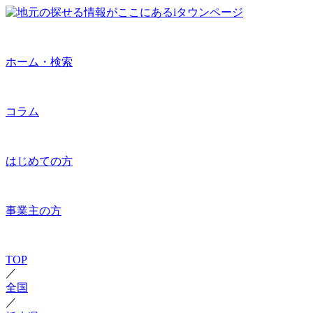
ホーム・検索
コラム
はじめての方
事業主の方
TOP
／
全国
／