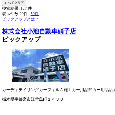
すべてクリア
検索結果:
127
件
表示件数
20件
|
50件
ピックアップとは？
株式会社小池自動車硝子店
ピックアップ
カーディテイリング
カーフィルム施工
カー用品卸
カー用品店
栃木県宇都宮市江曽島町１４３８