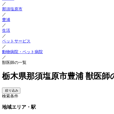
／
那須塩原市
／
豊浦
／
生活
／
ペットサービス
／
動物病院・ペット病院
／
獣医師の一覧
栃木県那須塩原市豊浦 獣医師
絞り込み
検索条件
地域
エリア・駅