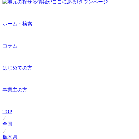
ホーム・検索
コラム
はじめての方
事業主の方
TOP
／
全国
／
栃木県