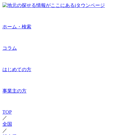
ホーム・検索
コラム
はじめての方
事業主の方
TOP
／
全国
／