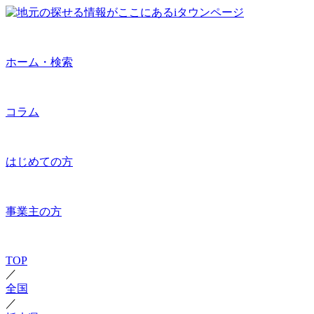
ホーム・検索
コラム
はじめての方
事業主の方
TOP
／
全国
／