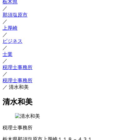
栃木県
／
那須塩原市
／
上厚崎
／
ビジネス
／
士業
／
税理士事務所
／
税理士事務所
／
清水和美
清水和美
税理士事務所
栃木県那須塩原市上厚崎１１８－４３１