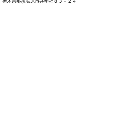
栃木県那須塩原市共墾社８３－２４