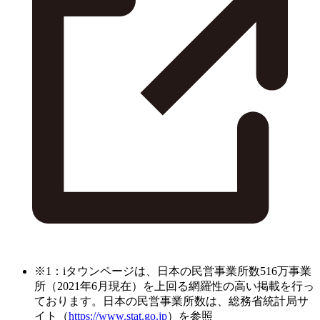
※1：iタウンページは、日本の民営事業所数516万事業
所（2021年6月現在）を上回る網羅性の高い掲載を行っ
ております。日本の民営事業所数は、総務省統計局サ
イト（
https://www.stat.go.jp
）を参照