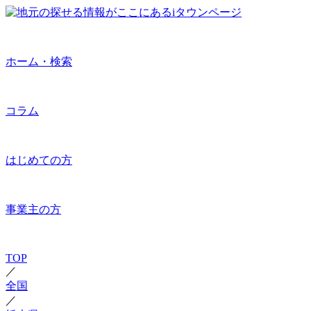
ホーム・検索
コラム
はじめての方
事業主の方
TOP
／
全国
／