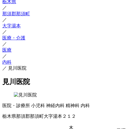
栃木県
／
那須郡那須町
／
大字湯本
／
医療・介護
／
医療
／
内科
／
見川医院
見川医院
医院・診療所
小児科
神経内科
精神科
内科
栃木県那須郡那須町大字湯本２１２
木