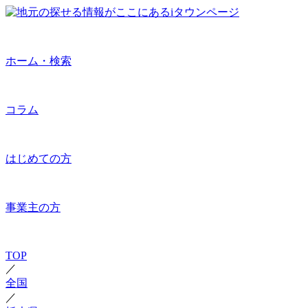
ホーム・検索
コラム
はじめての方
事業主の方
TOP
／
全国
／