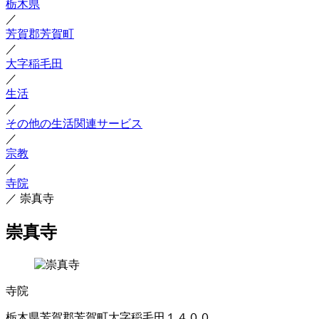
栃木県
／
芳賀郡芳賀町
／
大字稲毛田
／
生活
／
その他の生活関連サービス
／
宗教
／
寺院
／
崇真寺
崇真寺
寺院
栃木県芳賀郡芳賀町大字稲毛田１４００