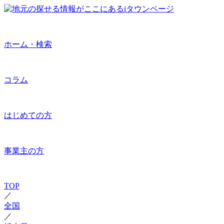
ホーム・検索
コラム
はじめての方
事業主の方
TOP
／
全国
／