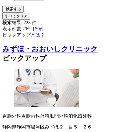
検索する
すべてクリア
検索結果:
228
件
表示件数
20件
|
50件
ピックアップとは？
みずほ・おおいしクリニック
ピックアップ
胃腸外科
胃腸内科
外科
肛門外科
消化器外科
静岡県静岡市駿河区みずほ２丁目５－２６