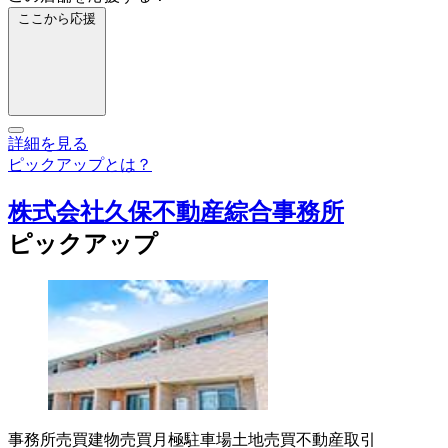
ここから応援
詳細を見る
ピックアップとは？
株式会社久保不動産綜合事務所
ピックアップ
事務所売買
建物売買
月極駐車場
土地売買
不動産取引