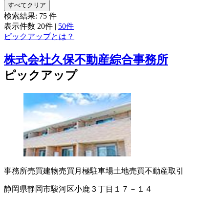
すべてクリア
検索結果:
75
件
表示件数
20件
|
50件
ピックアップとは？
株式会社久保不動産綜合事務所
ピックアップ
事務所売買
建物売買
月極駐車場
土地売買
不動産取引
静岡県静岡市駿河区小鹿３丁目１７－１４