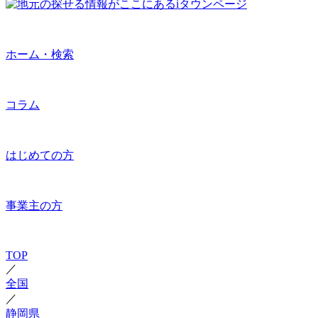
ホーム・検索
コラム
はじめての方
事業主の方
TOP
／
全国
／
静岡県